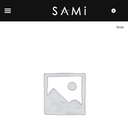
0
Ürün