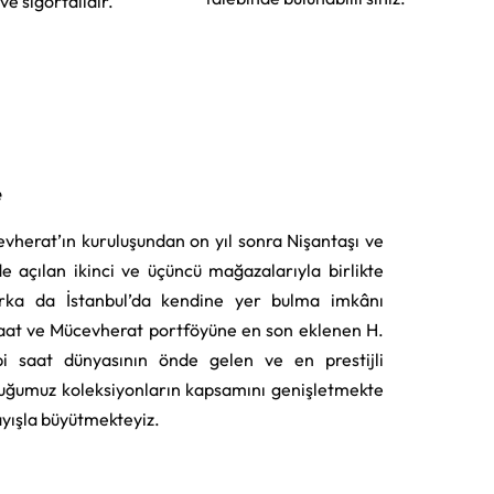
 ve sigortalıdır.
e
vherat’ın kuruluşundan on yıl sonra Nişantaşı ve
e açılan ikinci ve üçüncü mağazalarıyla birlikte
rka da İstanbul’da kendine yer bulma imkânı
aat ve Mücevherat portföyüne en son eklenen H.
i saat dünyasının önde gelen ve en prestijli
uğumuz koleksiyonların kapsamını genişletmekte
layışla büyütmekteyiz.