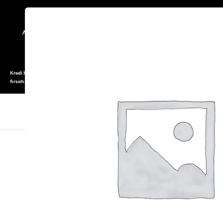
TARİHÇE
SAATOLOG
Kredi Kartı ile 12 aya varan taksitli alışveriş imkanı. Üstelik ilk 6 taksite %0 komisyon
fırsatı.
SAAT
SAAT AKSESUARLARI
TAKI V