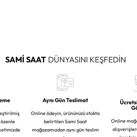
SAMİ SAAT
DÜNYASINI KEŞFEDİN
leme
Aynı Gün Teslimat
Ücrets
G
eştirilmiş
Online ödeyin, ürününüzü stokta
Online mağ
e özenle
belirtilen Sami Saat
alışverişle
ketimizde
mağazamızdan aynı gün teslim