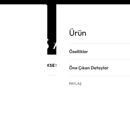
Ürün
Özellikler
E MÜCEVHER
PURO AKSESUARLARI
KALEM VE AKSESUAR
Öne Çıkan Detaylar
PAYLAŞ