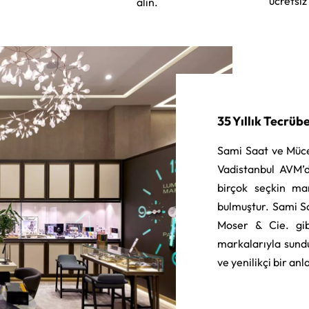
ücretsiz
alın.
35 Yıllık Tecrüb
Sami Saat ve Müce
Vadistanbul AVM’d
birçok seçkin ma
bulmuştur. Sami S
Moser & Cie. gib
markalarıyla sund
ve yenilikçi bir an