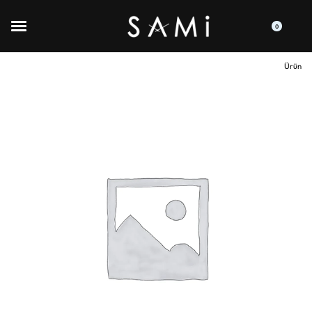
0
Ürün