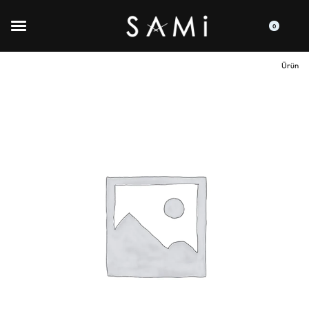
0
Ürün