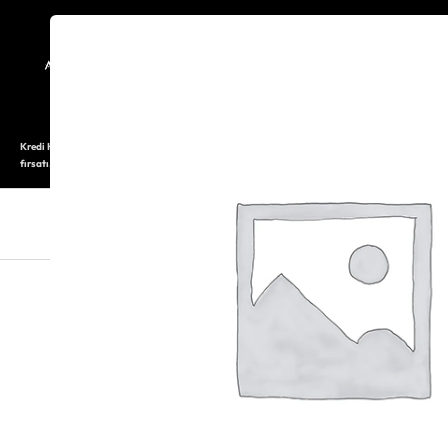
TARİHÇE
SAATOLOG
Kredi Kartı ile 12 aya varan taksitli alışveriş imkanı. Üstelik ilk 6 taksite %0 komisyon
fırsatı.
SAAT
SAAT AKSESUARLARI
TAKI V