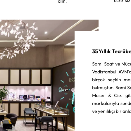
ücretsiz
alın.
35 Yıllık Tecrüb
Sami Saat ve Müce
Vadistanbul AVM’d
birçok seçkin ma
bulmuştur. Sami S
Moser & Cie. gib
markalarıyla sund
ve yenilikçi bir an