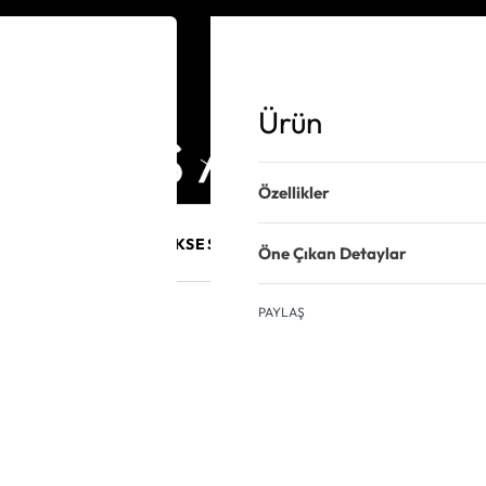
Ürün
Özellikler
E MÜCEVHER
PURO AKSESUARLARI
KALEM VE AKSESUAR
Öne Çıkan Detaylar
PAYLAŞ