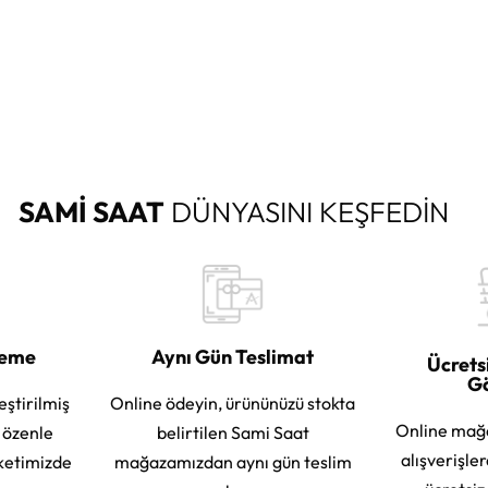
SAMİ SAAT
DÜNYASINI KEŞFEDİN
leme
Aynı Gün Teslimat
Ücrets
G
eştirilmiş
Online ödeyin, ürününüzü stokta
Online mağ
e özenle
belirtilen Sami Saat
alışverişle
ketimizde
mağazamızdan aynı gün teslim