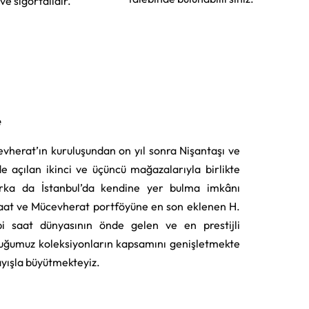
 ve sigortalıdır.
e
vherat’ın kuruluşundan on yıl sonra Nişantaşı ve
e açılan ikinci ve üçüncü mağazalarıyla birlikte
rka da İstanbul’da kendine yer bulma imkânı
aat ve Mücevherat portföyüne en son eklenen H.
i saat dünyasının önde gelen ve en prestijli
uğumuz koleksiyonların kapsamını genişletmekte
layışla büyütmekteyiz.