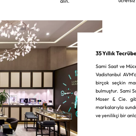
ücretsiz
alın.
35 Yıllık Tecrüb
Sami Saat ve Müce
Vadistanbul AVM’d
birçok seçkin ma
bulmuştur. Sami S
Moser & Cie. gib
markalarıyla sund
ve yenilikçi bir an