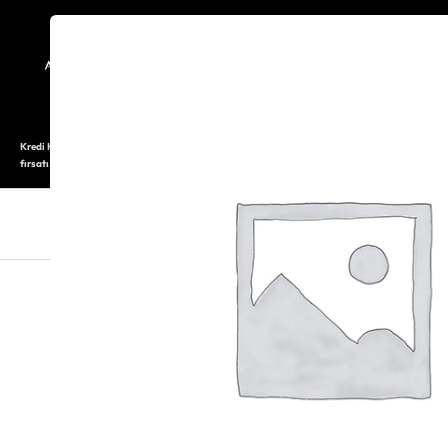
TARİHÇE
SAATOLOG
Kredi Kartı ile 12 aya varan taksitli alışveriş imkanı. Üstelik ilk 6 taksite %0 komisyon
fırsatı.
SAAT
SAAT AKSESUARLARI
TAKI V