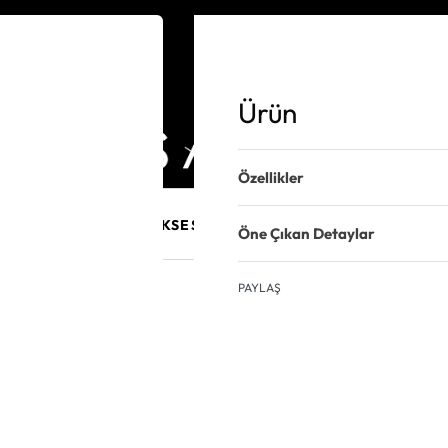
Ürün
Özellikler
E MÜCEVHER
PURO AKSESUARLARI
KALEM VE AKSESUAR
Öne Çıkan Detaylar
PAYLAŞ