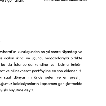
 ve sigortalıdır.
e
vherat’ın kuruluşundan on yıl sonra Nişantaşı ve
e açılan ikinci ve üçüncü mağazalarıyla birlikte
rka da İstanbul’da kendine yer bulma imkânı
aat ve Mücevherat portföyüne en son eklenen H.
i saat dünyasının önde gelen ve en prestijli
uğumuz koleksiyonların kapsamını genişletmekte
layışla büyütmekteyiz.