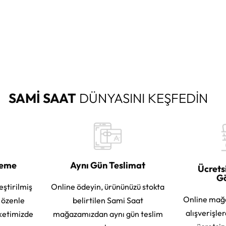
SAMİ SAAT
DÜNYASINI KEŞFEDİN
leme
Aynı Gün Teslimat
Ücrets
G
eştirilmiş
Online ödeyin, ürününüzü stokta
Online mağ
e özenle
belirtilen Sami Saat
alışverişle
ketimizde
mağazamızdan aynı gün teslim