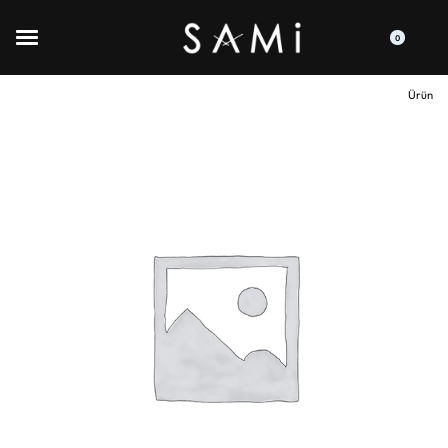
0
Ürün