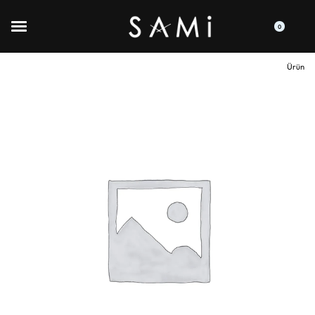
0
Ürün