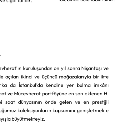
 ve sigortalıdır.
e
vherat’ın kuruluşundan on yıl sonra Nişantaşı ve
e açılan ikinci ve üçüncü mağazalarıyla birlikte
rka da İstanbul’da kendine yer bulma imkânı
aat ve Mücevherat portföyüne en son eklenen H.
i saat dünyasının önde gelen ve en prestijli
uğumuz koleksiyonların kapsamını genişletmekte
layışla büyütmekteyiz.