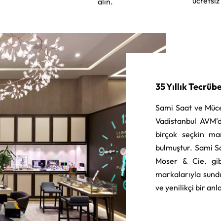
ücretsiz
alın.
35 Yıllık Tecrüb
Sami Saat ve Müce
Vadistanbul AVM’d
birçok seçkin ma
bulmuştur. Sami S
Moser & Cie. gib
markalarıyla sund
ve yenilikçi bir an