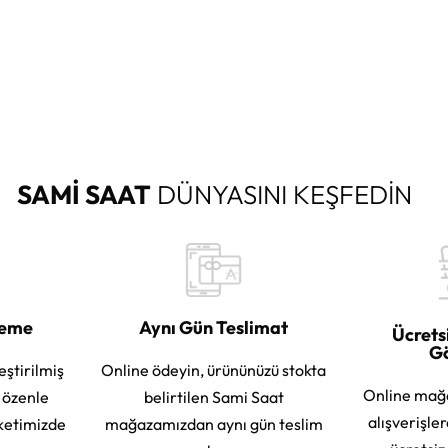
SAMİ SAAT
DÜNYASINI KEŞFEDİN
leme
Aynı Gün Teslimat
Ücrets
G
eştirilmiş
Online ödeyin, ürününüzü stokta
Online mağ
e özenle
belirtilen Sami Saat
alışverişle
ketimizde
mağazamızdan aynı gün teslim