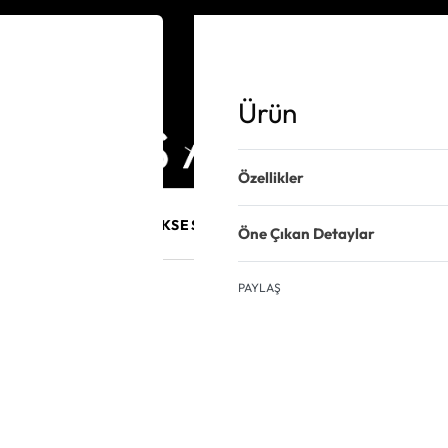
Ürün
Özellikler
E MÜCEVHER
PURO AKSESUARLARI
KALEM VE AKSESUAR
Öne Çıkan Detaylar
PAYLAŞ