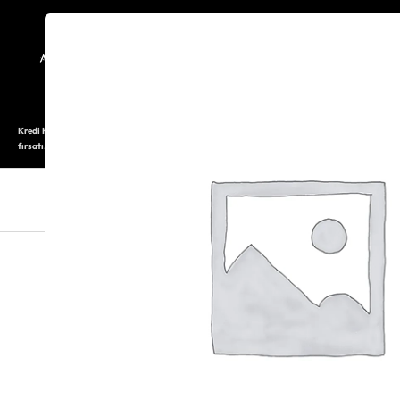
TARİHÇE
SAATOLOG
Kredi Kartı ile 12 aya varan taksitli alışveriş imkanı. Üstelik ilk 6 taksite %0 komisyon
fırsatı.
SAAT
SAAT AKSESUARLARI
TAKI V