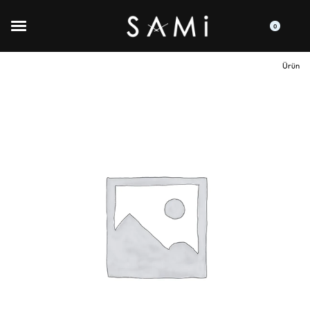
0
Ürün