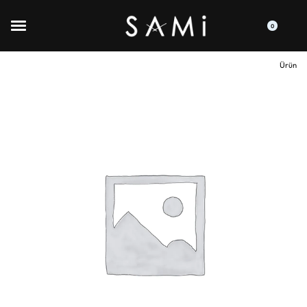
0
Ürün