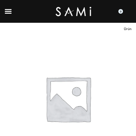
0
Ürün