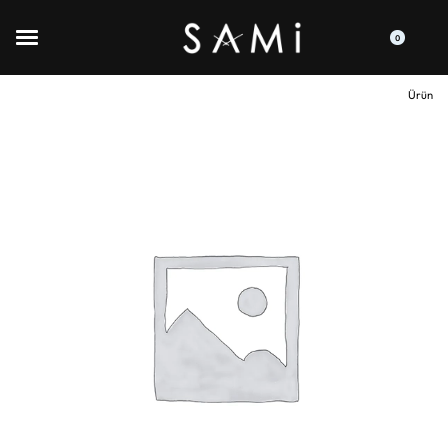
0
Ürün