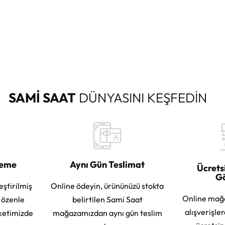
SAMİ SAAT
DÜNYASINI KEŞFEDİN
leme
Aynı Gün Teslimat
Ücrets
G
eştirilmiş
Online ödeyin, ürününüzü stokta
Online mağ
e özenle
belirtilen Sami Saat
alışverişle
ketimizde
mağazamızdan aynı gün teslim