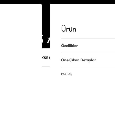
Ürün
Özellikler
E MÜCEVHER
PURO AKSESUARLARI
KALEM VE AKSESUAR
Öne Çıkan Detaylar
PAYLAŞ