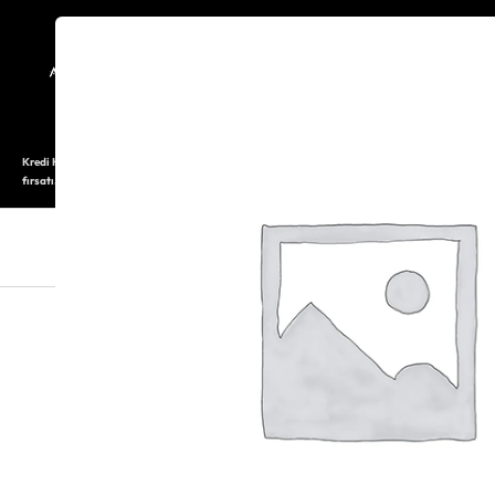
TARİHÇE
SAATOLOG
Kredi Kartı ile 12 aya varan taksitli alışveriş imkanı. Üstelik ilk 6 taksite %0 komisyon
fırsatı.
SAAT
SAAT AKSESUARLARI
TAKI V