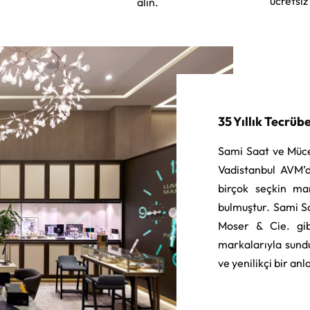
ücretsiz
alın.
35 Yıllık Tecrüb
Sami Saat ve Müce
Vadistanbul AVM’d
birçok seçkin ma
bulmuştur. Sami S
Moser & Cie. gib
markalarıyla sund
ve yenilikçi bir an