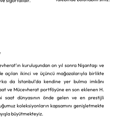
 ve sigortalıdır.
e
vherat’ın kuruluşundan on yıl sonra Nişantaşı ve
e açılan ikinci ve üçüncü mağazalarıyla birlikte
rka da İstanbul’da kendine yer bulma imkânı
aat ve Mücevherat portföyüne en son eklenen H.
i saat dünyasının önde gelen ve en prestijli
uğumuz koleksiyonların kapsamını genişletmekte
layışla büyütmekteyiz.