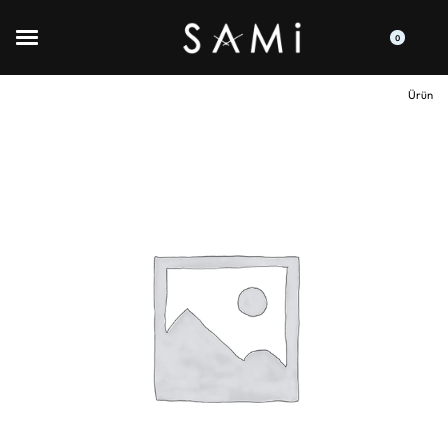
0
Ürün