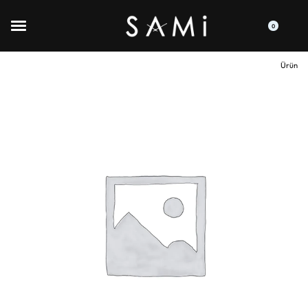
0
Ürün