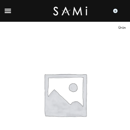
0
Ürün