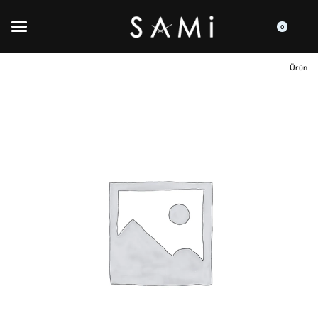
0
Ürün