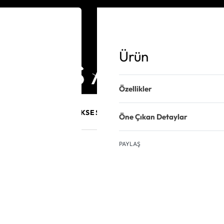
Ürün
Özellikler
E MÜCEVHER
PURO AKSESUARLARI
KALEM VE AKSESUAR
Öne Çıkan Detaylar
PAYLAŞ