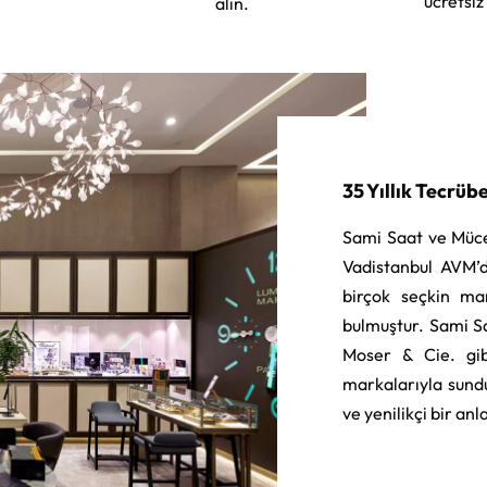
ücretsiz
alın.
35 Yıllık Tecrüb
Sami Saat ve Müce
Vadistanbul AVM’d
birçok seçkin ma
bulmuştur. Sami S
Moser & Cie. gib
markalarıyla sund
ve yenilikçi bir an