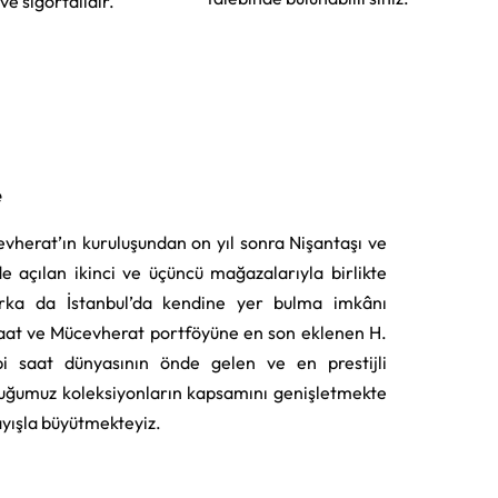
 ve sigortalıdır.
e
vherat’ın kuruluşundan on yıl sonra Nişantaşı ve
e açılan ikinci ve üçüncü mağazalarıyla birlikte
rka da İstanbul’da kendine yer bulma imkânı
aat ve Mücevherat portföyüne en son eklenen H.
i saat dünyasının önde gelen ve en prestijli
uğumuz koleksiyonların kapsamını genişletmekte
layışla büyütmekteyiz.