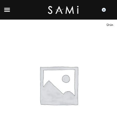
0
Ürün