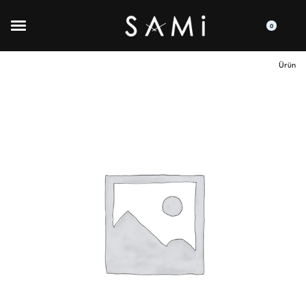
0
Ürün