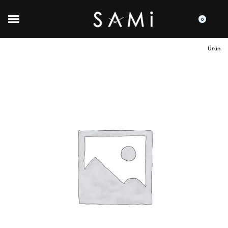
0
Ürün