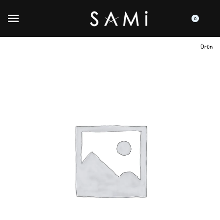
0
Ürün