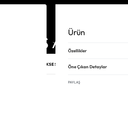
Ürün
Özellikler
E MÜCEVHER
PURO AKSESUARLARI
KALEM VE AKSESUAR
Öne Çıkan Detaylar
PAYLAŞ