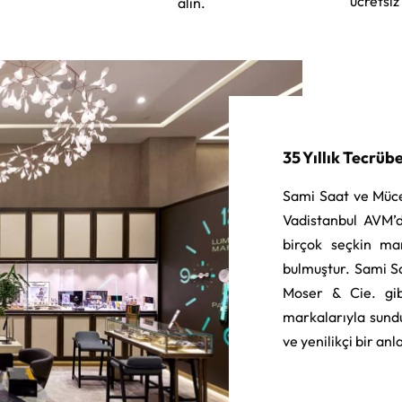
ücretsiz
alın.
35 Yıllık Tecrüb
Sami Saat ve Müce
Vadistanbul AVM’d
birçok seçkin ma
bulmuştur. Sami S
Moser & Cie. gib
markalarıyla sund
ve yenilikçi bir an