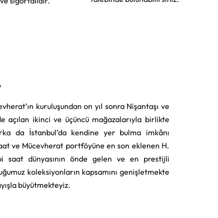
 ve sigortalıdır.
e
vherat’ın kuruluşundan on yıl sonra Nişantaşı ve
e açılan ikinci ve üçüncü mağazalarıyla birlikte
rka da İstanbul’da kendine yer bulma imkânı
aat ve Mücevherat portföyüne en son eklenen H.
i saat dünyasının önde gelen ve en prestijli
uğumuz koleksiyonların kapsamını genişletmekte
layışla büyütmekteyiz.