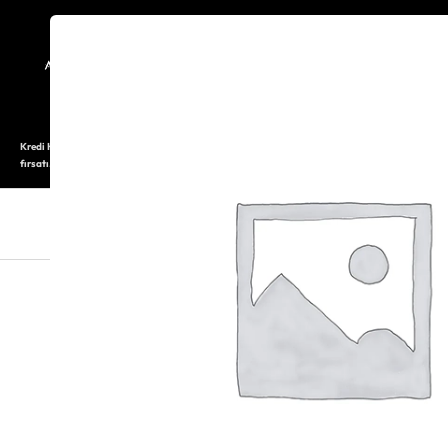
TARİHÇE
SAATOLOG
Kredi Kartı ile 12 aya varan taksitli alışveriş imkanı. Üstelik ilk 6 taksite %0 komisyon
fırsatı.
SAAT
SAAT AKSESUARLARI
TAKI V