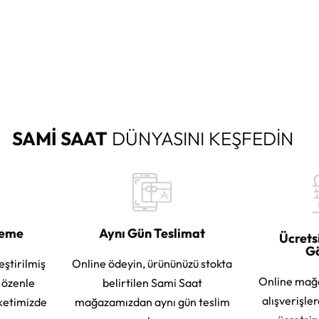
SAMİ SAAT
DÜNYASINI KEŞFEDİN
leme
Aynı Gün Teslimat
Ücrets
G
eştirilmiş
Online ödeyin, ürününüzü stokta
Online mağ
e özenle
belirtilen Sami Saat
alışverişle
ketimizde
mağazamızdan aynı gün teslim