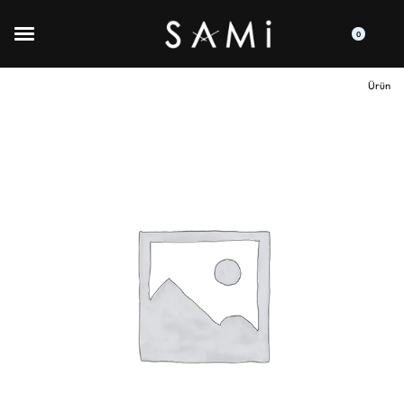
0
Ürün