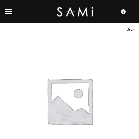
0
Ürün