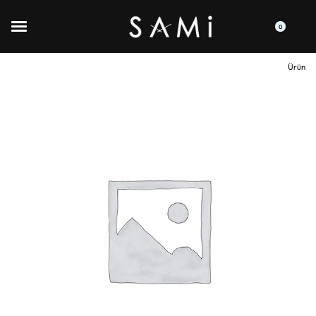
0
Ürün