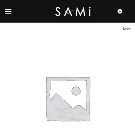
0
Ürün