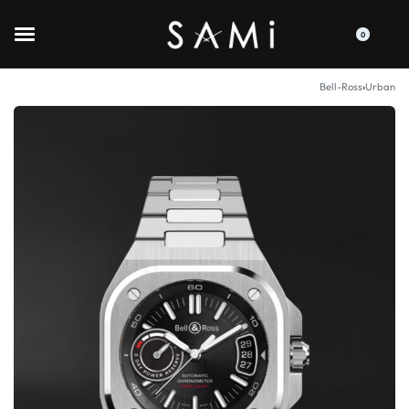
0
Bell-Ross
›
Urban