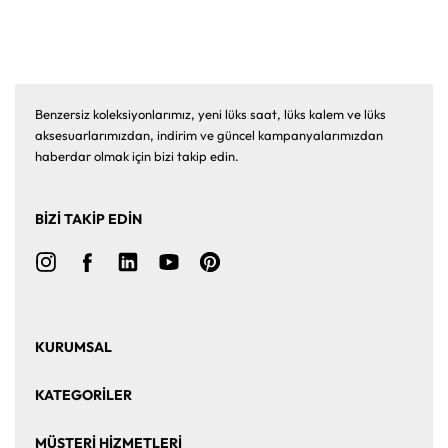
Benzersiz koleksiyonlarımız, yeni lüks saat, lüks kalem ve lüks
aksesuarlarımızdan, indirim ve güncel kampanyalarımızdan
haberdar olmak için bizi takip edin.
BİZİ TAKİP EDİN
KURUMSAL
Ana Sayfa
Hakkımızda
KATEGORİLER
Bize Ulaşın
Kurumsal Satış
Saat
Saat Aksesuarları
MÜŞTERİ HİZMETLERİ