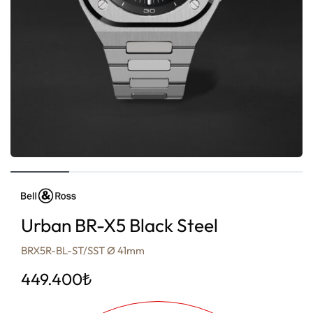
Urban BR-X5 Black Steel
BRX5R-BL-ST/SST Ø 41mm
449.400
₺