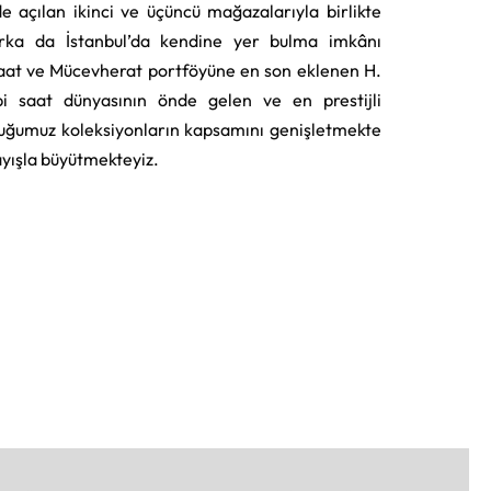
e açılan ikinci ve üçüncü mağazalarıyla birlikte
rka da İstanbul’da kendine yer bulma imkânı
aat ve Mücevherat portföyüne en son eklenen H.
i saat dünyasının önde gelen ve en prestijli
uğumuz koleksiyonların kapsamını genişletmekte
layışla büyütmekteyiz.