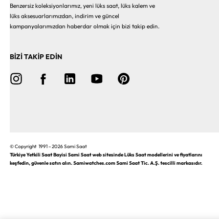
Benzersiz koleksiyonlarımız, yeni lüks saat, lüks kalem ve
lüks aksesuarlarımızdan, indirim ve güncel
kampanyalarımızdan haberdar olmak için bizi takip edin.
BİZİ TAKİP EDİN
© Copyright 1991 – 2026 Sami Saat
Türkiye Yetkili Saat Bayisi Sami Saat web sitesinde Lüks Saat modellerini ve fiyatlarını
keşfedin, güvenle satın alın. Samiwatches.com Sami Saat Tic. A.Ş. tescilli markasıdır.