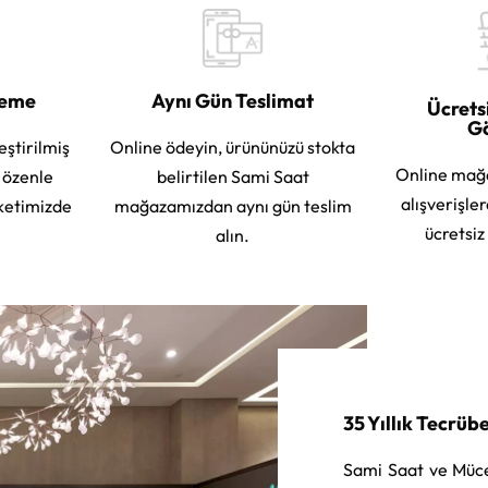
leme
Aynı Gün Teslimat
Ücrets
G
eştirilmiş
Online ödeyin, ürününüzü stokta
Online mağ
e özenle
belirtilen Sami Saat
alışverişle
ketimizde
mağazamızdan aynı gün teslim
ücretsiz
alın.
35 Yıllık Tecrüb
Sami Saat ve Müce