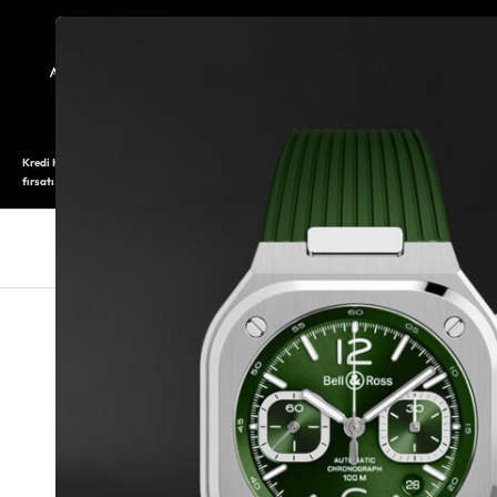
TARİHÇE
SAATOLOG
Kredi Kartı ile 12 aya varan taksitli alışveriş imkanı. Üstelik ilk 6 taksite %0 komisyon
fırsatı.
SAAT
SAAT AKSESUARLARI
TAKI V