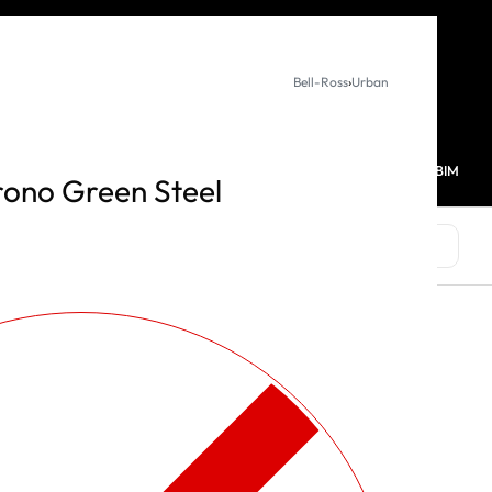
KURUMSAL SATIŞ
Bell-Ross
›
Urban
MAĞAZALARIMIZ
FAVORİLERİM
HESABIM
0
ono Green Steel
MARKALAR