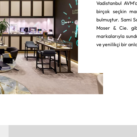
Vadistanbul AVM’d
birçok seçkin ma
bulmuştur. Sami S
Moser & Cie. gib
markalarıyla sund
ve yenilikçi bir an