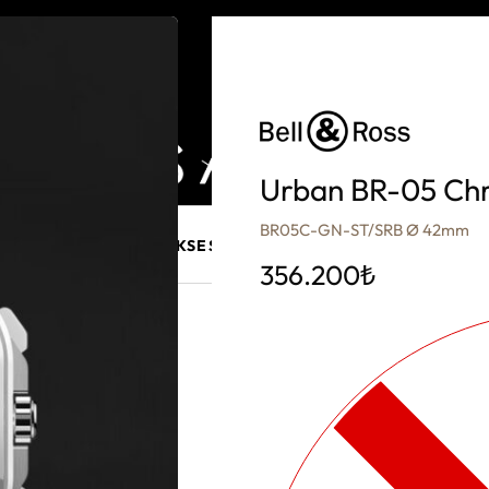
Urban BR-05 Chr
BR05C-GN-ST/SRB Ø 42mm
E MÜCEVHER
PURO AKSESUARLARI
KALEM VE AKSESUAR
356.200
₺