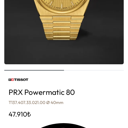
PRX Powermatic 80
T137.407.33.021.00 Ø 40mm
47.910
₺