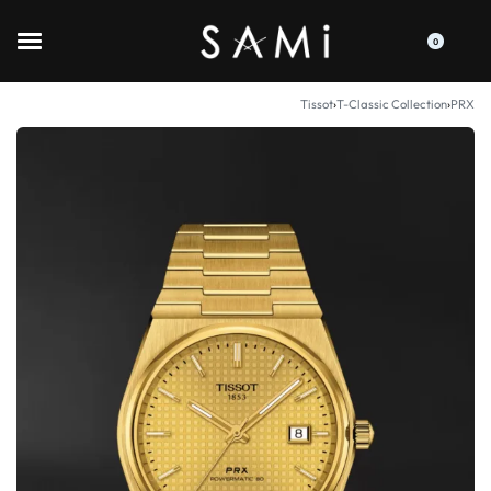
0
Tissot
›
T-Classic Collection
›
PRX