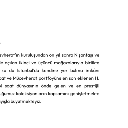
e
vherat’ın kuruluşundan on yıl sonra Nişantaşı ve
e açılan ikinci ve üçüncü mağazalarıyla birlikte
rka da İstanbul’da kendine yer bulma imkânı
aat ve Mücevherat portföyüne en son eklenen H.
i saat dünyasının önde gelen ve en prestijli
uğumuz koleksiyonların kapsamını genişletmekte
layışla büyütmekteyiz.