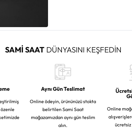
SAMİ SAAT
DÜNYASINI KEŞFEDİN
leme
Aynı Gün Teslimat
Ücrets
G
eştirilmiş
Online ödeyin, ürününüzü stokta
Online mağ
e özenle
belirtilen Sami Saat
alışverişle
ketimizde
mağazamızdan aynı gün teslim
ücretsiz
alın.