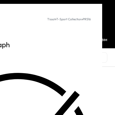
KURUMSAL SATIŞ
Tissot
›
T-Sport Collection
›
PR516
MAĞAZALARIMIZ
FAVORİLERİM
HESABIM
0
aph
MARKALAR