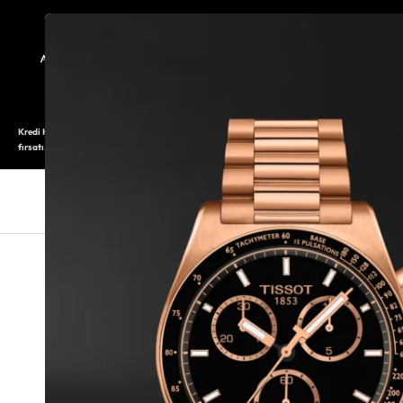
TARİHÇE
SAATOLOG
Kredi Kartı ile 12 aya varan taksitli alışveriş imkanı. Üstelik ilk 6 taksite %0 komisyon
fırsatı.
SAAT
SAAT AKSESUARLARI
TAKI V