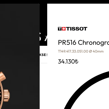
PR516 Chronogr
T149.417.33.051.00 Ø 40mm
E MÜCEVHER
PURO AKSESUARLARI
KALEM VE AKSESUAR
34.130
₺