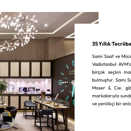
35 Yıllık Tecrüb
Sami Saat ve Müce
Vadistanbul AVM’d
birçok seçkin ma
bulmuştur. Sami S
Moser & Cie. gib
markalarıyla sund
ve yenilikçi bir an