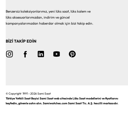
Benzersiz koleksiyonlarımız, yeni lüks saat, lüks kalem ve
lüks aksesuarlarımızdan, indirim ve güncel
kampanyalarımızdan haberdar olmak için bizi takip edin.
BİZİ TAKİP EDİN
© Copyright 1991 – 2026 Sami Saat
Türkiye Yetkili Saat Bayisi Sami Saat web sitesinde Lüks Saat modellerini ve fiyatlarını
keşfedin, güvenle satın alın. Samiwatches.com Sami Saat Tic. A.Ş. tescilli markasıdır.