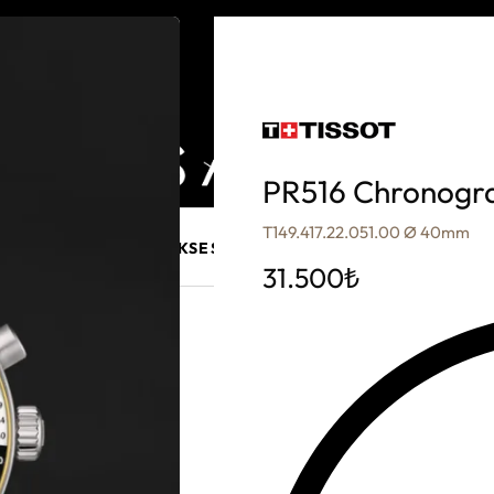
PR516 Chronogr
T149.417.22.051.00 Ø 40mm
E MÜCEVHER
PURO AKSESUARLARI
KALEM VE AKSESUAR
31.500
₺