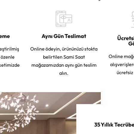
leme
Aynı Gün Teslimat
Ücrets
G
eştirilmiş
Online ödeyin, ürününüzü stokta
Online mağ
e özenle
belirtilen Sami Saat
alışverişle
ketimizde
mağazamızdan aynı gün teslim
ücretsiz
alın.
35 Yıllık Tecrüb