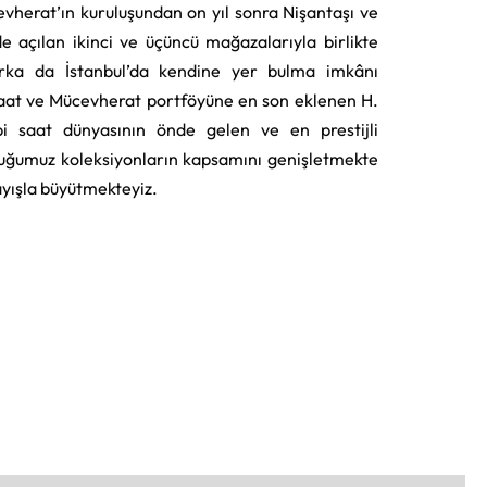
vherat’ın kuruluşundan on yıl sonra Nişantaşı ve
e açılan ikinci ve üçüncü mağazalarıyla birlikte
rka da İstanbul’da kendine yer bulma imkânı
aat ve Mücevherat portföyüne en son eklenen H.
i saat dünyasının önde gelen ve en prestijli
uğumuz koleksiyonların kapsamını genişletmekte
layışla büyütmekteyiz.