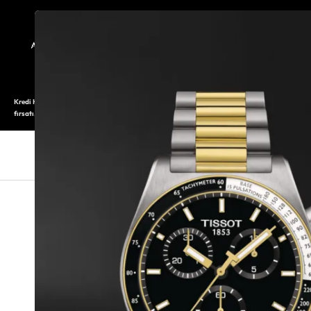
TARİHÇE
SAATOLOG
Kredi Kartı ile 12 aya varan taksitli alışveriş imkanı. Üstelik ilk 6 taksite %0 komisyon
fırsatı.
SAAT
SAAT AKSESUARLARI
TAKI V