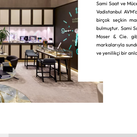
Sami Saat ve Müce
Vadistanbul AVM’d
birçok seçkin ma
bulmuştur. Sami S
Moser & Cie. gib
markalarıyla sund
ve yenilikçi bir an