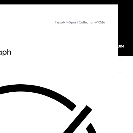
KURUMSAL SATIŞ
Tissot
›
T-Sport Collection
›
PR516
MAĞAZALARIMIZ
FAVORİLERİM
HESABIM
0
aph
MARKALAR