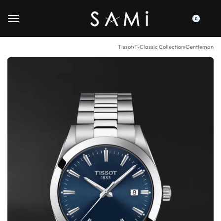
0
Tissot
›
T-Classic Collection
›
Gentleman