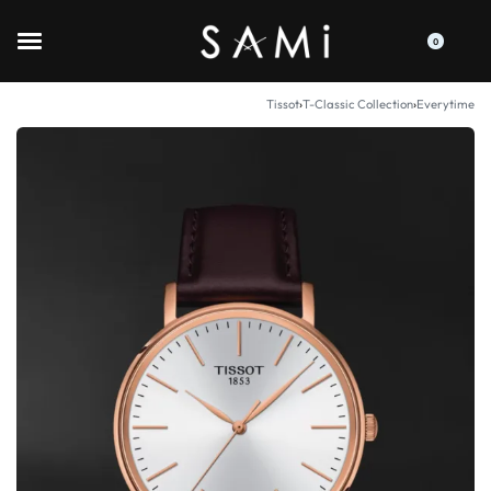
0
Tissot
›
T-Classic Collection
›
Everytime