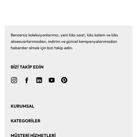
Benzersiz koleksiyonlarımız, yeni lüks saat, lüks kalem ve lüks
aksesuarlarımızdan, indirim ve güncel kampanyalarımızdan
haberdar olmak için bizi takip edin.
BİZİ TAKİP EDİN
KURUMSAL
Ana Sayfa
Hakkımızda
KATEGORİLER
Bize Ulaşın
Kurumsal Satış
Saat
Saat Aksesuarları
MÜŞTERİ HİZMETLERİ