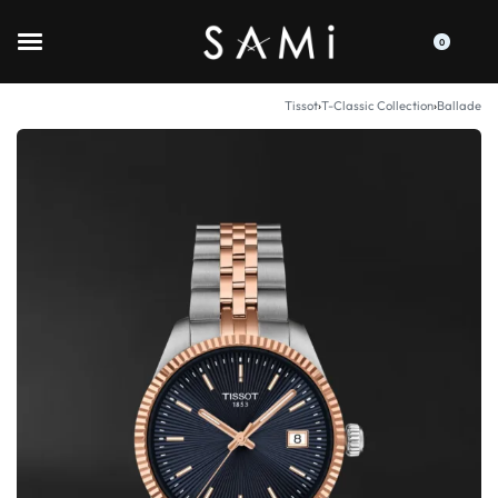
0
Tissot
›
T-Classic Collection
›
Ballade