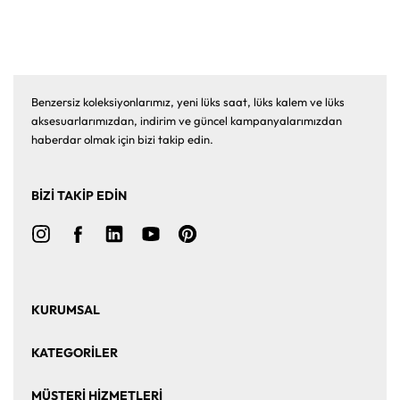
Benzersiz koleksiyonlarımız, yeni lüks saat, lüks kalem ve lüks
aksesuarlarımızdan, indirim ve güncel kampanyalarımızdan
haberdar olmak için bizi takip edin.
BİZİ TAKİP EDİN
KURUMSAL
Ana Sayfa
Hakkımızda
KATEGORİLER
Bize Ulaşın
Kurumsal Satış
Saat
Saat Aksesuarları
MÜŞTERİ HİZMETLERİ