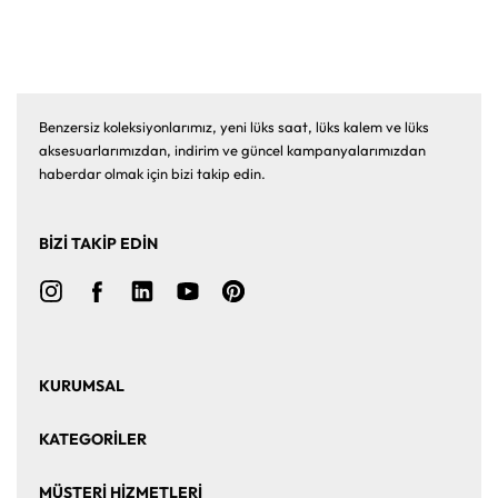
Benzersiz koleksiyonlarımız, yeni lüks saat, lüks kalem ve lüks
aksesuarlarımızdan, indirim ve güncel kampanyalarımızdan
haberdar olmak için bizi takip edin.
BİZİ TAKİP EDİN
KURUMSAL
Ana Sayfa
Hakkımızda
KATEGORİLER
Bize Ulaşın
Kurumsal Satış
Saat
Saat Aksesuarları
MÜŞTERİ HİZMETLERİ