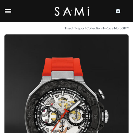
0
Tissot
›
T-Sport Collection
›
T-Race MotoGP™