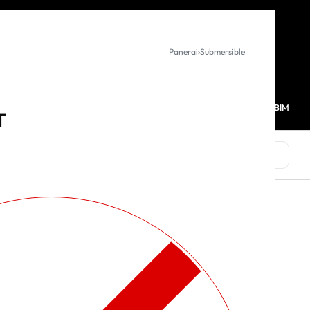
KURUMSAL SATIŞ
Panerai
›
Submersible
MAĞAZALARIMIZ
FAVORİLERİM
HESABIM
0
T
MARKALAR