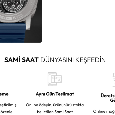
SAMİ SAAT
DÜNYASINI KEŞFEDİN
leme
Aynı Gün Teslimat
Ücrets
G
eştirilmiş
Online ödeyin, ürününüzü stokta
Online mağ
e özenle
belirtilen Sami Saat