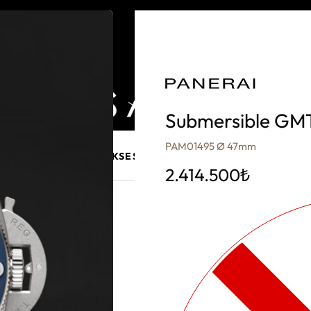
Submersible GM
PAM01495 Ø 47mm
E MÜCEVHER
PURO AKSESUARLARI
KALEM VE AKSESUAR
2.414.500
₺