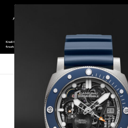
TARİHÇE
SAATOLOG
Kredi Kartı ile 12 aya varan taksitli alışveriş imkanı. Üstelik ilk 6 taksite %0 komisyon
fırsatı.
SAAT
SAAT AKSESUARLARI
TAKI V