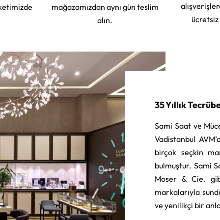
alışverişle
ketimizde
mağazamızdan aynı gün teslim
ücretsiz
alın.
35 Yıllık Tecrüb
Sami Saat ve Müce
Vadistanbul AVM’d
birçok seçkin ma
bulmuştur. Sami S
Moser & Cie. gib
markalarıyla sund
ve yenilikçi bir an