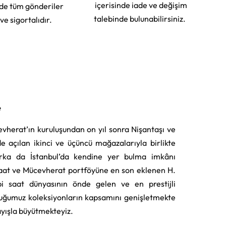
içerisinde iade ve değişim
rde tüm gönderiler
talebinde bulunabilirsiniz.
 ve sigortalıdır.
e
vherat’ın kuruluşundan on yıl sonra Nişantaşı ve
e açılan ikinci ve üçüncü mağazalarıyla birlikte
rka da İstanbul’da kendine yer bulma imkânı
aat ve Mücevherat portföyüne en son eklenen H.
i saat dünyasının önde gelen ve en prestijli
uğumuz koleksiyonların kapsamını genişletmekte
layışla büyütmekteyiz.