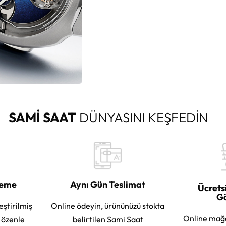
SAMİ SAAT
DÜNYASINI KEŞFEDİN
leme
Aynı Gün Teslimat
Ücrets
G
eştirilmiş
Online ödeyin, ürününüzü stokta
Online mağ
e özenle
belirtilen Sami Saat