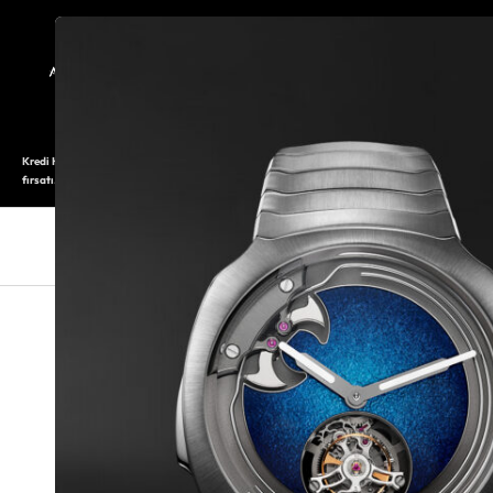
TARİHÇE
SAATOLOG
Kredi Kartı ile 12 aya varan taksitli alışveriş imkanı. Üstelik ilk 6 taksite %0 komisyon
fırsatı.
SAAT
SAAT AKSESUARLARI
TAKI V