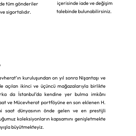
içerisinde iade ve değişim
rde tüm gönderiler
talebinde bulunabilirsiniz.
 ve sigortalıdır.
e
vherat’ın kuruluşundan on yıl sonra Nişantaşı ve
e açılan ikinci ve üçüncü mağazalarıyla birlikte
rka da İstanbul’da kendine yer bulma imkânı
aat ve Mücevherat portföyüne en son eklenen H.
i saat dünyasının önde gelen ve en prestijli
uğumuz koleksiyonların kapsamını genişletmekte
layışla büyütmekteyiz.