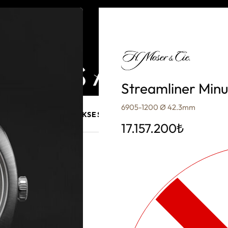
Streamliner Min
6905-1200 Ø 42.3mm
E MÜCEVHER
PURO AKSESUARLARI
KALEM VE AKSESUAR
17.157.200
₺