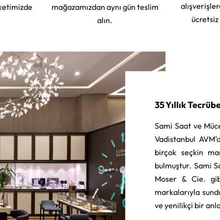
alışverişle
ketimizde
mağazamızdan aynı gün teslim
ücretsiz
alın.
35 Yıllık Tecrüb
Sami Saat ve Müce
Vadistanbul AVM’d
birçok seçkin ma
bulmuştur. Sami S
Moser & Cie. gib
markalarıyla sund
ve yenilikçi bir an