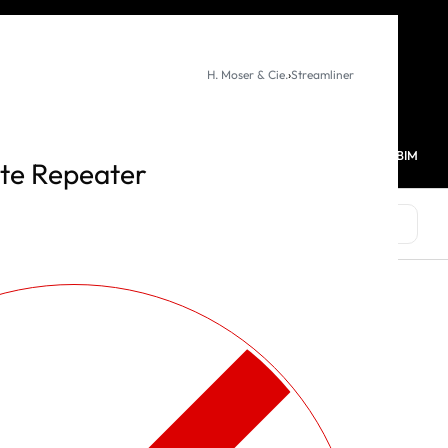
KURUMSAL SATIŞ
H. Moser & Cie.
›
Streamliner
MAĞAZALARIMIZ
FAVORİLERİM
HESABIM
0
ute Repeater
MARKALAR