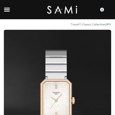
0
Tissot
›
T-Classic Collection
›
SRV