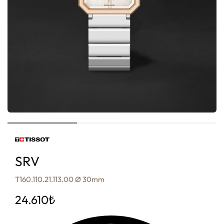
SRV
T160.110.21.113.00 Ø 30mm
24.610
₺