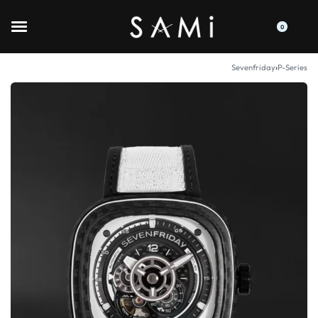
0
Sevenfriday
›
P-Series