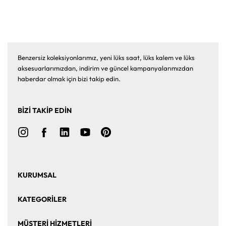
Benzersiz koleksiyonlarımız, yeni lüks saat, lüks kalem ve lüks
aksesuarlarımızdan, indirim ve güncel kampanyalarımızdan
haberdar olmak için bizi takip edin.
BİZİ TAKİP EDİN
KURUMSAL
Ana Sayfa
Hakkımızda
KATEGORİLER
Bize Ulaşın
Kurumsal Satış
Saat
Saat Aksesuarları
MÜŞTERİ HİZMETLERİ