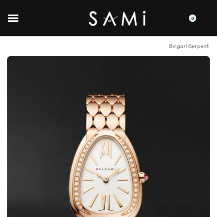
0
Bvlgari
›
Serpenti