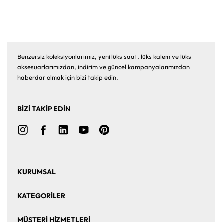
Benzersiz koleksiyonlarımız, yeni lüks saat, lüks kalem ve lüks
aksesuarlarımızdan, indirim ve güncel kampanyalarımızdan
haberdar olmak için bizi takip edin.
BİZİ TAKİP EDİN
KURUMSAL
Ana Sayfa
Hakkımızda
KATEGORİLER
Bize Ulaşın
Kurumsal Satış
Saat
Saat Aksesuarları
MÜŞTERİ HİZMETLERİ