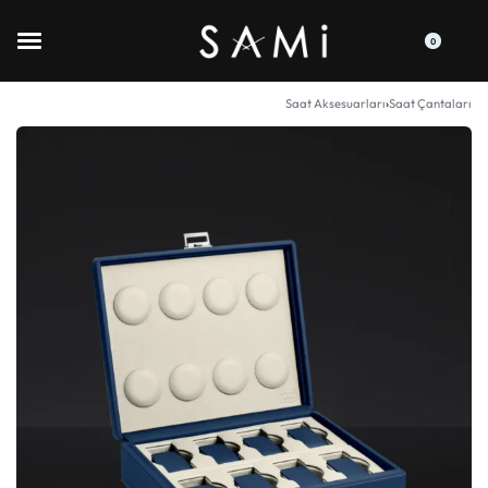
0
Saat Aksesuarları
›
Saat Çantaları