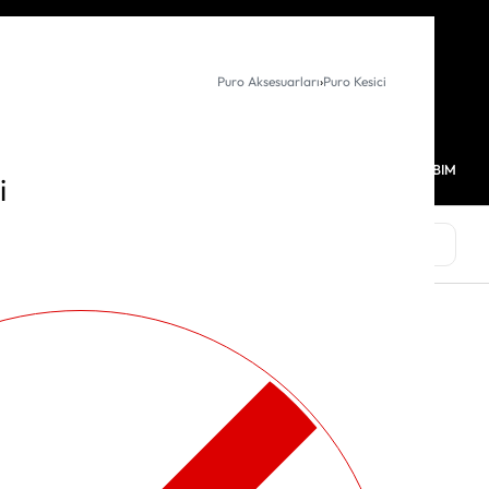
KURUMSAL SATIŞ
Puro Aksesuarları
›
Puro Kesici
MAĞAZALARIMIZ
FAVORİLERİM
HESABIM
0
i
MARKALAR