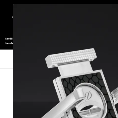
TARİHÇE
SAATOLOG
Kredi Kartı ile 12 aya varan taksitli alışveriş imkanı. Üstelik ilk 6 taksite %0 komisyon
fırsatı.
SAAT
SAAT AKSESUARLARI
TAKI V