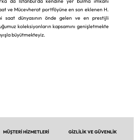
rka da İstanbul’da kendine yer bulma imkânı
aat ve Mücevherat portföyüne en son eklenen H.
i saat dünyasının önde gelen ve en prestijli
uğumuz koleksiyonların kapsamını genişletmekte
layışla büyütmekteyiz.
MÜŞTERİ HİZMETLERİ
GİZLİLİK VE GÜVENLİK