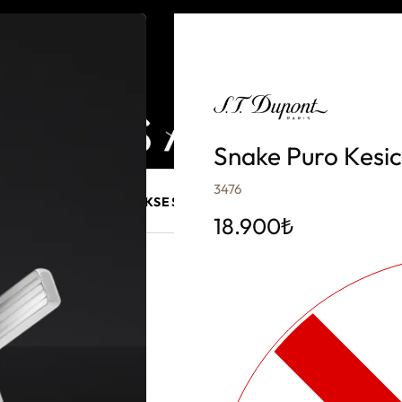
Snake Puro Kesic
3476
E MÜCEVHER
PURO AKSESUARLARI
KALEM VE AKSESUAR
18.900
₺