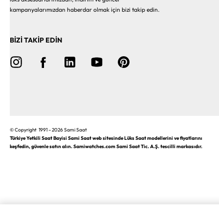
kampanyalarımızdan haberdar olmak için bizi takip edin.
BİZİ TAKİP EDİN
© Copyright 1991 – 2026 Sami Saat
Türkiye Yetkili Saat Bayisi Sami Saat web sitesinde Lüks Saat modellerini ve fiyatlarını
keşfedin, güvenle satın alın. Samiwatches.com Sami Saat Tic. A.Ş. tescilli markasıdır.