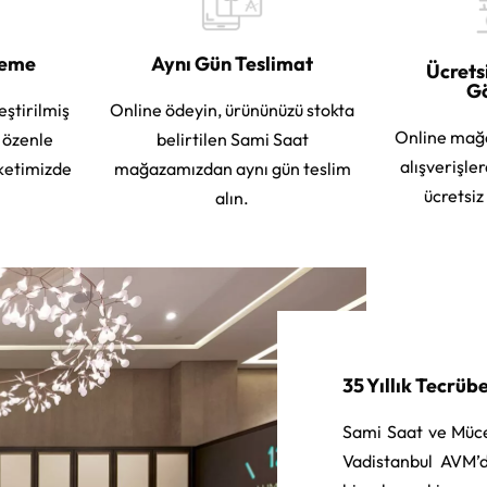
leme
Aynı Gün Teslimat
Ücrets
G
eştirilmiş
Online ödeyin, ürününüzü stokta
Online mağ
e özenle
belirtilen Sami Saat
alışverişle
ketimizde
mağazamızdan aynı gün teslim
ücretsiz
alın.
35 Yıllık Tecrüb
Sami Saat ve Müce
Vadistanbul AVM’d