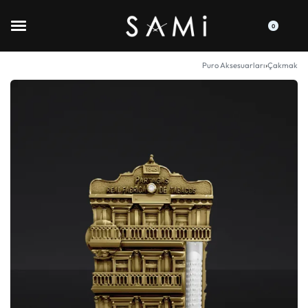
0
Puro Aksesuarları
›
Çakmak