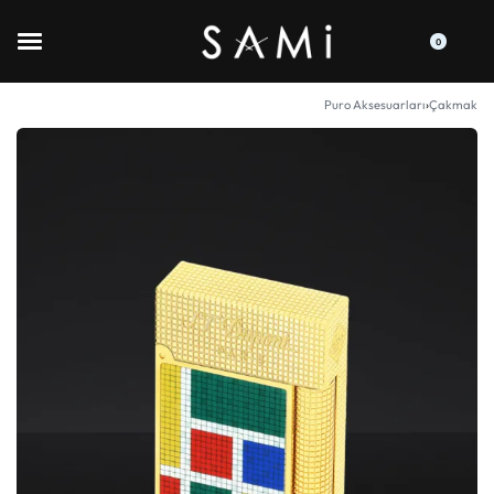
0
Puro Aksesuarları
›
Çakmak