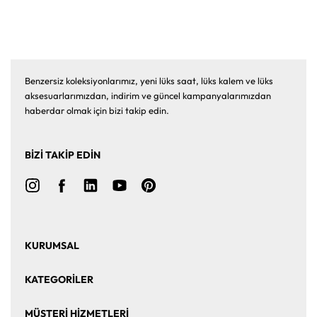
Benzersiz koleksiyonlarımız, yeni lüks saat, lüks kalem ve lüks
aksesuarlarımızdan, indirim ve güncel kampanyalarımızdan
haberdar olmak için bizi takip edin.
BİZİ TAKİP EDİN
KURUMSAL
Ana Sayfa
Hakkımızda
KATEGORİLER
Bize Ulaşın
Kurumsal Satış
Saat
Saat Aksesuarları
MÜŞTERİ HİZMETLERİ