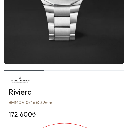
Riviera
BMM0A10746 Ø 39mm
172.600
₺