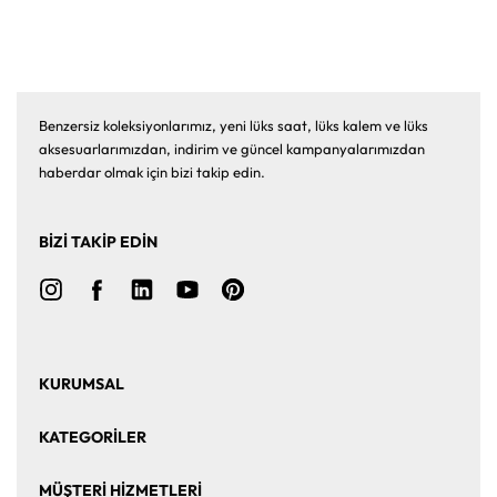
Benzersiz koleksiyonlarımız, yeni lüks saat, lüks kalem ve lüks
aksesuarlarımızdan, indirim ve güncel kampanyalarımızdan
haberdar olmak için bizi takip edin.
BİZİ TAKİP EDİN
KURUMSAL
Ana Sayfa
Hakkımızda
KATEGORİLER
Bize Ulaşın
Kurumsal Satış
Saat
Saat Aksesuarları
MÜŞTERİ HİZMETLERİ