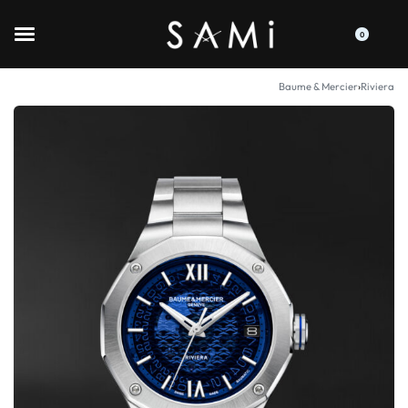
0
Baume & Mercier
›
Riviera