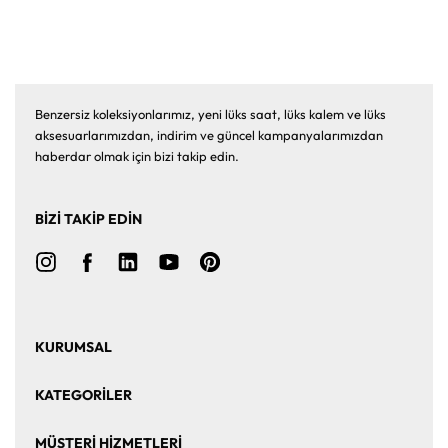
Benzersiz koleksiyonlarımız, yeni lüks saat, lüks kalem ve lüks
aksesuarlarımızdan, indirim ve güncel kampanyalarımızdan
haberdar olmak için bizi takip edin.
BİZİ TAKİP EDİN
KURUMSAL
Ana Sayfa
Hakkımızda
KATEGORİLER
Bize Ulaşın
Kurumsal Satış
Saat
Saat Aksesuarları
MÜŞTERİ HİZMETLERİ