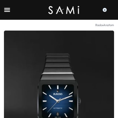
0
Rado
›
Anatom