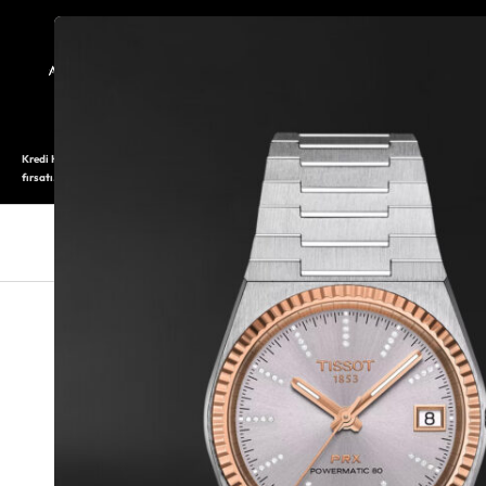
TARİHÇE
SAATOLOG
Kredi Kartı ile 12 aya varan taksitli alışveriş imkanı. Üstelik ilk 6 taksite %0 komisyon
fırsatı.
SAAT
SAAT AKSESUARLARI
TAKI V