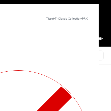
KURUMSAL SATIŞ
Tissot
›
T-Classic Collection
›
PRX
MAĞAZALARIMIZ
FAVORİLERİM
HESABIM
0
MARKALAR