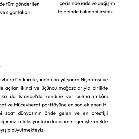
içerisinde iade ve değişim
rde tüm gönderiler
talebinde bulunabilirsiniz.
 ve sigortalıdır.
e
vherat’ın kuruluşundan on yıl sonra Nişantaşı ve
e açılan ikinci ve üçüncü mağazalarıyla birlikte
rka da İstanbul’da kendine yer bulma imkânı
aat ve Mücevherat portföyüne en son eklenen H.
i saat dünyasının önde gelen ve en prestijli
uğumuz koleksiyonların kapsamını genişletmekte
layışla büyütmekteyiz.