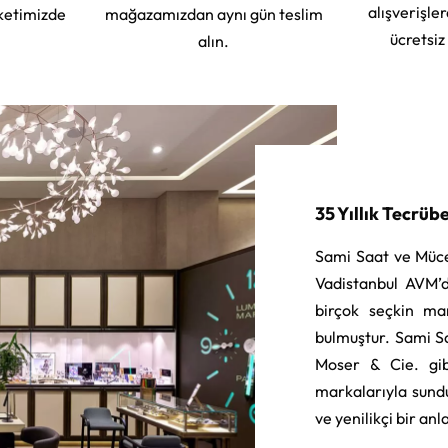
alışverişle
ketimizde
mağazamızdan aynı gün teslim
ücretsiz
alın.
35 Yıllık Tecrüb
Sami Saat ve Müce
Vadistanbul AVM’d
birçok seçkin ma
bulmuştur. Sami S
Moser & Cie. gib
markalarıyla sund
ve yenilikçi bir an