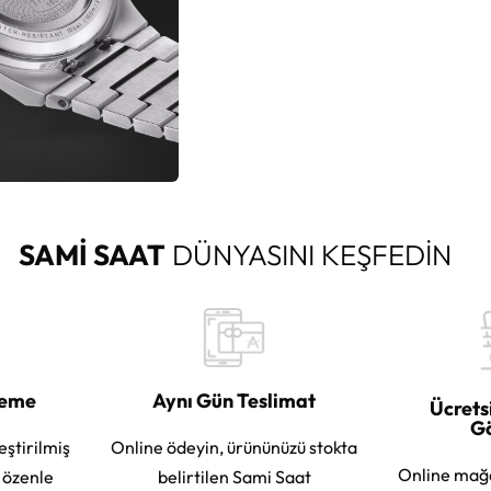
SAMİ SAAT
DÜNYASINI KEŞFEDİN
leme
Aynı Gün Teslimat
Ücrets
G
eştirilmiş
Online ödeyin, ürününüzü stokta
Online mağ
e özenle
belirtilen Sami Saat