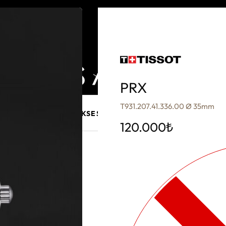
PRX
T931.207.41.336.00 Ø 35mm
E MÜCEVHER
PURO AKSESUARLARI
KALEM VE AKSESUAR
120.000
₺