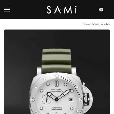
0
Panerai
›
Submersible