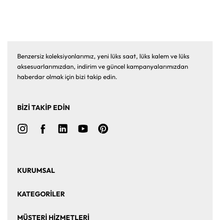
Benzersiz koleksiyonlarımız, yeni lüks saat, lüks kalem ve lüks
aksesuarlarımızdan, indirim ve güncel kampanyalarımızdan
haberdar olmak için bizi takip edin.
BİZİ TAKİP EDİN
KURUMSAL
Ana Sayfa
Hakkımızda
KATEGORİLER
Bize Ulaşın
Kurumsal Satış
Saat
Saat Aksesuarları
MÜŞTERİ HİZMETLERİ