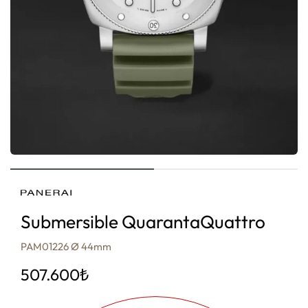
Submersible QuarantaQuattro
PAM01226 Ø 44mm
507.600
₺